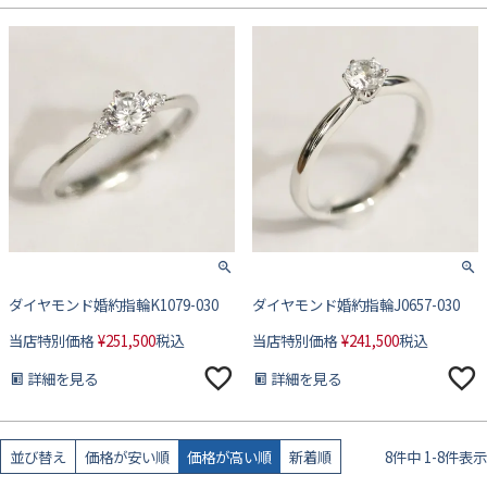
ダイヤモンド婚約指輪K1079-030
ダイヤモンド婚約指輪J0657-030
当店特別価格
¥
251,500
税込
当店特別価格
¥
241,500
税込
詳細を見る
詳細を見る
並び替え
価格が安い順
価格が高い順
新着順
8
件中
1
-
8
件表示