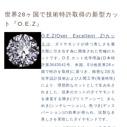
世界28ヶ国で技術特許取得の新型カッ
ト『O.E.Z』
O.E.Z(Over Excellent Z)カッ
ト
は、ダイヤモンドが持つ美しさを最
大限に引き出す為に開発された究極のカ
ットです。O.E.カット光学理論(日本特
許第3643541号、米国、EU他世界28ヶ
国で特許を取得)に基づき、精密な3次元
光学設計技術および人間工学(視覚特性)
により、理想的なカットとして生み出さ
れました。従来のカットのダイヤモンド
を凌駕する輝き(ブリリアンシー)、きら
めき(シンチレーション)、色づき(ディス
パーション)の効果が得られ、比類なき
美しさを実現したダイヤモンドです。