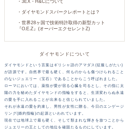
・3EX・H&Cについて
・ダイヤモンドスパークレポートとは？
・世界28ヶ国で技術特許取得の新型カット
『O.E.Z』(オーバーエクセレントZ)
ダイヤモンドについて
ダイヤモンドという言葉はギリシャ語のアマダス(征服しがたい)
が語源です。自然界で最も硬く、何ものからも傷つけられること
のないジュエリー（宝石）であることからこう呼ばれました。
ローマにおいては、薬指が愛が宿る心臓を司るとし、その指に太
陽の力を秘めたダイヤモンドの指輪をすると、生涯変わらぬ永遠
の愛を手に入れることが出来ると信じられていました。
それが永遠の愛を約束し、男性が女性に贈る、今日のエンゲージ
リング(婚約指輪)の起源といわれています。
現在では地球上で最も硬く、そして類まれな輝きを放つことから
ジュエリーの王としての地位を確固たるものにしています。