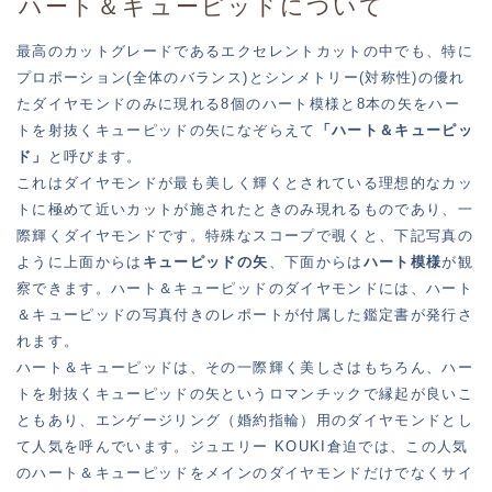
ハート＆キューピッドについて
最高のカットグレードであるエクセレントカットの中でも、特に
プロポーション(全体のバランス)とシンメトリー(対称性)の優れ
たダイヤモンドのみに現れる8個のハート模様と8本の矢をハー
トを射抜くキューピッドの矢になぞらえて
「ハート＆キューピッ
ド」
と呼びます。
これはダイヤモンドが最も美しく輝くとされている理想的なカッ
トに極めて近いカットが施されたときのみ現れるものであり、一
際輝くダイヤモンドです。特殊なスコープで覗くと、下記写真の
ように上面からは
キューピッドの矢
、下面からは
ハート模様
が観
察できます。ハート＆キューピッドのダイヤモンドには、ハート
＆キューピッドの写真付きのレポートが付属した鑑定書が発行さ
れます。
ハート＆キューピッドは、その一際輝く美しさはもちろん、ハー
トを射抜くキューピッドの矢というロマンチックで縁起が良いこ
ともあり、エンゲージリング（婚約指輪）用のダイヤモンドとし
て人気を呼んでいます。ジュエリー KOUKI倉迫では、この人気
のハート＆キューピッドをメインのダイヤモンドだけでなくサイ