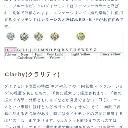
に、ブルーやピンクのダイヤモンドはファンシーカラーと呼ば
れ、別軸で評価されます。エンゲージリング（婚約指輪）に使用
するダイヤモンドは
カラーレスと呼ばれるD・E・Fがおすすめ
で
す。
Clarity(クラリティ)
ダイヤモンド表面の特徴(キズや欠け)や、内包物(インクルージョ
ン)の程度を表したもの。10倍に拡大して鑑定されます。10倍の
拡大で内部・外部ともにキズなどが発見できない「FL(フローレ
スといい市場にはほとんど出回っていません)」から、肉眼で容
易に見える内包物があり、時にはダイヤモンドの強度に影響する
ほどの「I3」まであります。0.5カラット前後までのものでは
「SI-1以上」であれば通常肉眼で内包物を見ることは困難で、ダ