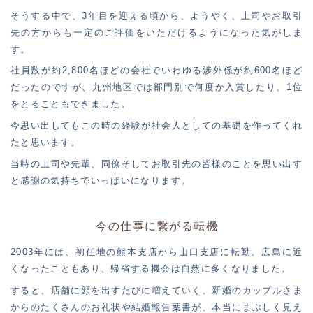
そうする中で、3年目を迎える頃から、ようやく、上司やお取引
先の方からも一定のご評価をいただけるようになった気がしま
す。
社員数が約2,800名ほどの会社でいわゆる渉外係が約600名ほど
だったのですが、九州地区では部門別で何度か入賞したり、1位
をとることもできました。
今思い出してもこの時の経験が社会人としての基礎を作ってくれ
たと思います。
当時の上司や先輩、同僚そしてお取引先の皆様のことを思い出す
と感謝の気持ちでいっぱいになります。
今の仕事に繋がる転機
2003年には、初任地の熊本支店から山口支店に転勤。広島に近
くなったこともあり、帰省する機会は自然に多くなりました。
すると、店舗に顔を出すたびに増えていく、新婚のカップルさま
からのたくさんのお礼状や結婚報告葉書が、本当にまぶしく見え