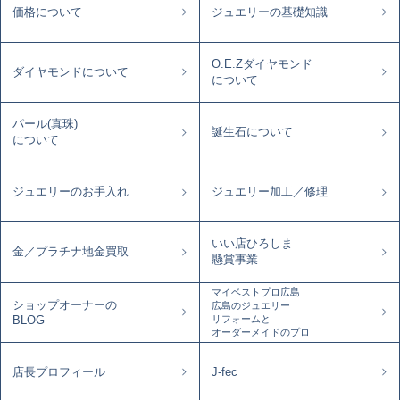
価格について
ジュエリーの基礎知識
O.E.Zダイヤモンド
ダイヤモンドについて
について
パール(真珠)
誕生石について
について
ジュエリーのお手入れ
ジュエリー加工／修理
いい店ひろしま
金／プラチナ地金買取
懸賞事業
マイベストプロ広島
ショップオーナーの
広島のジュエリー
リフォームと
BLOG
オーダーメイドのプロ
店長プロフィール
J-fec