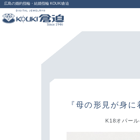
広島の婚約指輪・結婚指輪 KOUKI倉迫
『母の形見が身に
K18オパー