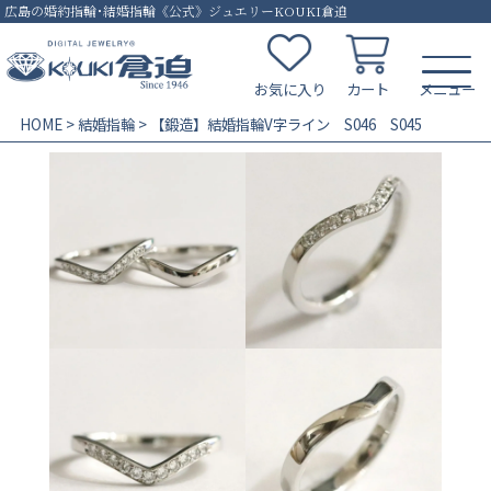
広島の婚約指輪･結婚指輪《公式》ジュエリーKOUKI倉迫
お気に入り
カート
HOME
結婚指輪
【鍛造】結婚指輪V字ライン S046 S045